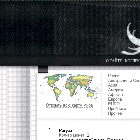
О САЙТЕ
КОЛЛЕ
Россия
Австралия и Ок
Азия
Америка
Африка
Европа
EURO
Открыть всю карту мира
Пробники
Прочее
Рагуза
Кол-во монет:
1