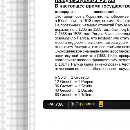
город-республика Рагуза
В настоящее время государство
площадь: - население: - стол
Это город-порт в Хорватии, на побережь
в Югославию в 1918 году, его имя было 
На протяжении четырех столетий Рагуза 
держав, но с 1205 по 1358 года был под В
С 1358 по 1526 года Рагуза было вассаль
освободило Рагуза, что позволлило стат
море и лидером в развитие литературы и 
открытием Америки, которое снизило важ
Экономическое значение было восстановл
политику нейтралитета (1800-1805), прев
благоприятствовало французскому захвату
В 1814 г. Рагуза была аннексирована Авс
включения во вновь образованном госуда
6 Soldi = 1 Grosetto
12 Grosetti = 1 Perpero
36 Grosetti = 1 Scudo
40 Grosetti = 1 Ducato
60 Grosetti = 1 Tallero
РАГУЗА
1