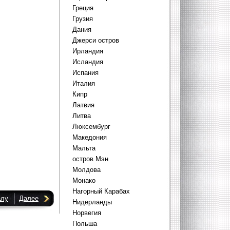
Греция
Грузия
Дания
Джерси остров
Ирландия
Исландия
Испания
Италия
Кипр
Латвия
Литва
Люксембург
Македония
Мальта
остров Мэн
Молдова
Монако
Нагорный Карабах
алу
Далее
Нидерланды
Норвегия
Польша