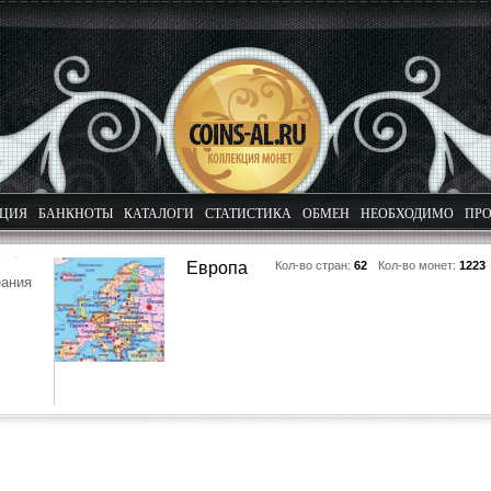
КЦИЯ
БАНКНОТЫ
КАТАЛОГИ
СТАТИСТИКА
ОБМЕН
НЕОБХОДИМО
ПРО
Европа
Кол-во стран:
62
Кол-во монет:
1223
еания