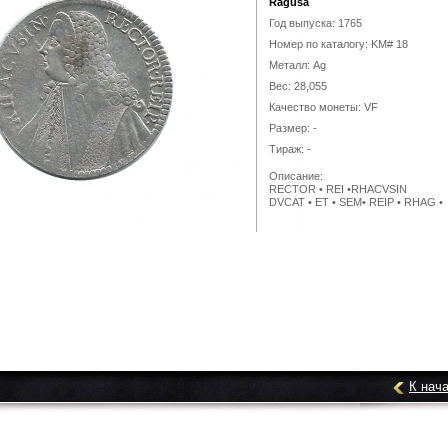
Ragusa
Год выпуска: 1765
Номер по каталогу: KM# 18
Металл: Ag
Вес: 28,055
Качество монеты: VF
Размер: -
Тираж: -
Описание:
RECTOR • REI •RHACVSIN
DVCAT • ET • SEM• REIP • RHAG •
К нач