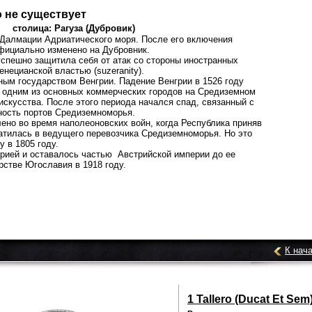
 не существует
ица: Рагуза (Дубровик)
е Далмации Адриатического моря. После его включения
официально изменено на Дубровник.
успешно защитила себя от атак со стороны иностранных
енецианской властью (suzeranity).
ным государством Венгрии. Падение Венгрии в 1526 году
ь одним из основных коммерческих городов на Средиземном
искусства. После этого периода начался спад, связанный с
ность портов Средиземноморья.
ено во время наполеоновских войн, когда Республика приняв
ратилась в ведущего перевозчика Средиземноморья. Но это
 в 1805 году.
трией и оставалось частью Австрийской империи до ее
рстве Югославия в 1918 году.
К нач
1 Tallero (Ducat Et Sem