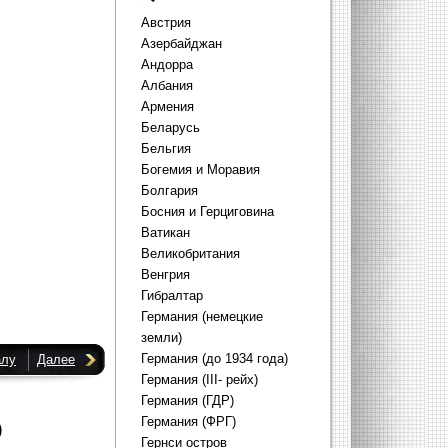
Австрия
Азербайджан
Андорра
Албания
Армения
Беларусь
Бельгия
Богемия и Моравия
Болгария
Босния и Герциговина
Ватикан
Великобритания
Венгрия
Гибралтар
Германия (немецкие
земли)
Германия (до 1934 года)
алу
Далее
Германия (III- рейх)
Германия (ГДР)
Германия (ФРГ)
)
Гернси остров