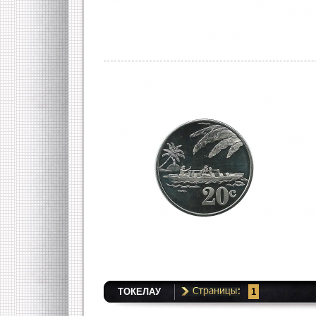
ТOКЕЛАУ
1