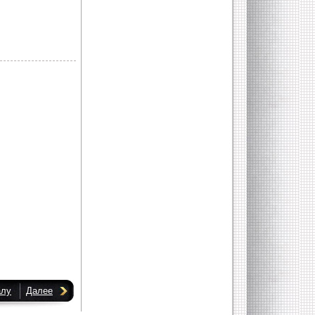
алу
Далее