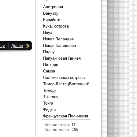
Австралия
Вануату
Кирибати
Кука, острова
Ниуэ
Новая Зеландия
Новая Каледония
алу
Далее
Палау
Папуа-Новая Гвинея
Питкэрн
Самоа
Соломоновые острова
Тимор-Лесте (Восточный
Тимор)
Тoкелау
Тонга
Фиджи
Французская Полинезия
Кол-во стран:
17
Кол-во монет:
106