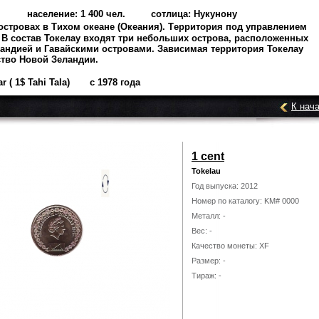
население: 1 400 чел. сотлица: Нукунону
островах в Тихом океане (Океания).
Т
ерритория под управлением
 В состав Токелау входят три небольших острова
, расположенных
ландией
и Гавайскими островами
. Зависимая территория
Токелау
ство Новой Зеландии.
lar ( 1$ Tahi Tala) с 1978 года
К нач
1 cent
Tokelau
Год выпуска: 2012
Номер по каталогу: KM# 0000
Металл: -
Вес: -
Качество монеты: XF
Размер: -
Тираж: -