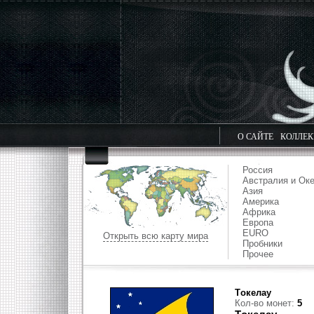
О САЙТЕ
КОЛЛЕ
Россия
Австралия и Ок
Азия
Америка
Африка
Европа
EURO
Открыть всю карту мира
Пробники
Прочее
Тoкелау
Кол-во монет:
5