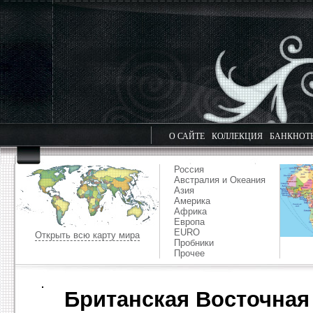
О САЙТЕ
КОЛЛЕКЦИЯ
БАНКНОТ
Россия
Австралия и Океания
Азия
Америка
Африка
Европа
EURO
Открыть всю карту мира
Пробники
Прочее
Британская Восточная