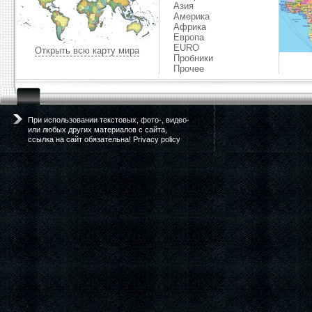
Азия
Америка
Африка
Европа
EURO
Открыть всю карту мира
Пробники
Прочее
При использовании текстовых, фото-, видео-
или любых других материалов с сайта,
ссылка на сайт обязательна! Privacy policy