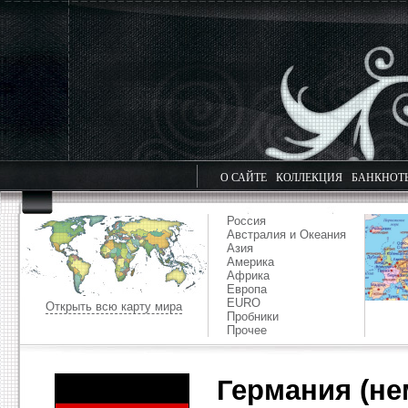
О САЙТЕ
КОЛЛЕКЦИЯ
БАНКНОТ
Россия
Австралия и Океания
Азия
Америка
Африка
Европа
EURO
Открыть всю карту мира
Пробники
Прочее
Германия (не