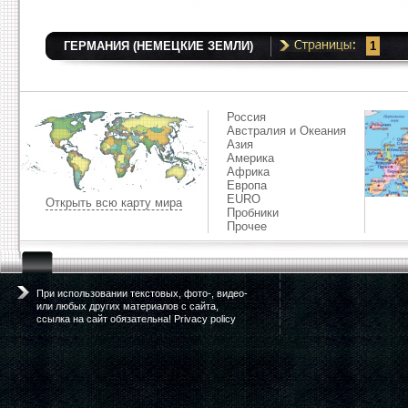
ГЕРМАНИЯ (НЕМЕЦКИЕ ЗЕМЛИ)
1
Россия
Австралия и Океания
Азия
Америка
Африка
Европа
EURO
Открыть всю карту мира
Пробники
Прочее
При использовании текстовых, фото-, видео-
или любых других материалов с сайта,
ссылка на сайт обязательна! Privacy policy