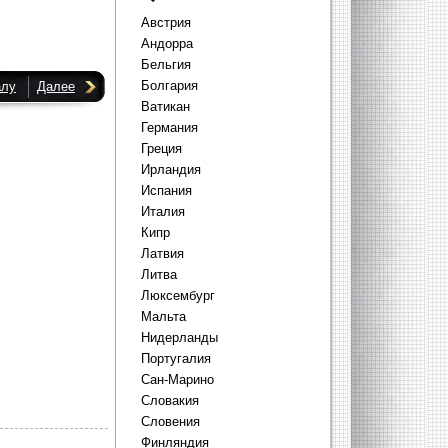
Австрия
Андорра
Бельгия
Болгария
алу
Далее
Ватикан
Германия
Греция
Ирландия
Испания
Италия
Кипр
Латвия
Литва
Люксембург
Мальта
Нидерланды
Португалия
Сан-Марино
Словакия
Словения
Финляндия