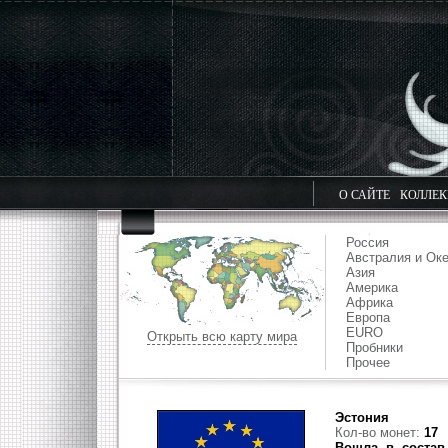
О САЙТЕ
КОЛЛЕ
Россия
Австралия и Ок
Азия
Америка
Африка
Европа
EURO
Открыть всю карту мира
Пробники
Прочее
Эстония
Кол-во монет:
17
Вошла в состав 