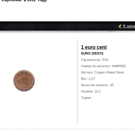
К нач
1 euro cent
EURO (EESTI)
Год выпуска: 2011
Номер по каталогу: KM#0000
Металл: Copper-Plated Steel
Вес: 2,27
Качество монеты: XF
Размер: 16,2
Тираж: -