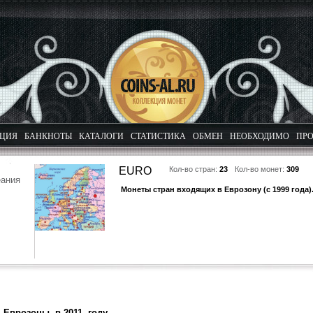
КЦИЯ
БАНКНОТЫ
КАТАЛОГИ
СТАТИСТИКА
ОБМЕН
НЕОБХОДИМО
ПРО
EURO
Кол-во стран:
23
Кол-во монет:
309
еания
Монеты стран входящих в Еврозону (с 1999 года)
Еврозоны в 2011 году.