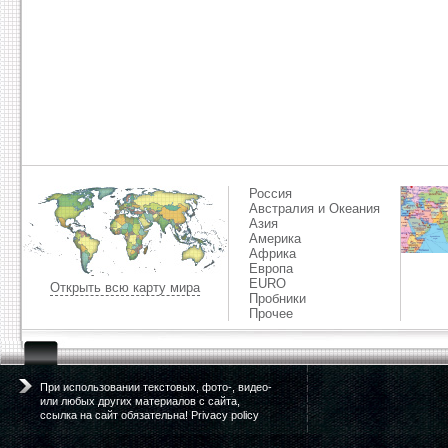
Россия
Австралия и Океания
Азия
Америка
Африка
Европа
EURO
Открыть всю карту мира
Пробники
Прочее
При использовании текстовых, фото-, видео-
или любых других материалов с сайта,
ссылка на сайт обязательна! Privacy policy