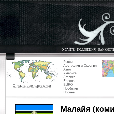
О САЙТЕ
КОЛЛЕКЦИЯ
БАНКНОТ
Россия
Австралия и Океания
Азия
Америка
Африка
Европа
EURO
Открыть всю карту мира
Пробники
Прочее
Малайя (коми