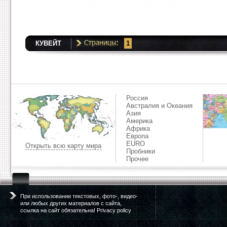
КУВЕЙТ
1
Россия
Австралия и Океания
Азия
Америка
Африка
Европа
EURO
Открыть всю карту мира
Пробники
Прочее
При использовании текстовых, фото-, видео-
или любых других материалов с сайта,
ссылка на сайт обязательна! Privacy policy