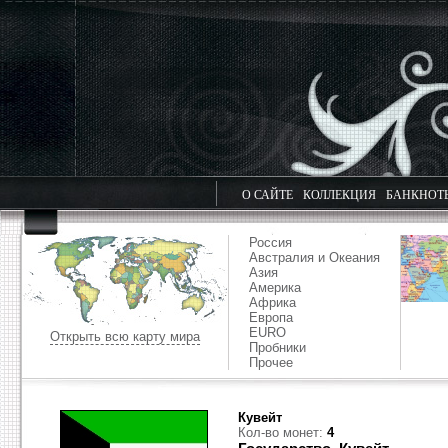
О САЙТЕ
КОЛЛЕКЦИЯ
БАНКНОТ
Россия
Австралия и Океания
Азия
Америка
Африка
Европа
EURO
Открыть всю карту мира
Пробники
Прочее
Кувейт
Кол-во монет:
4