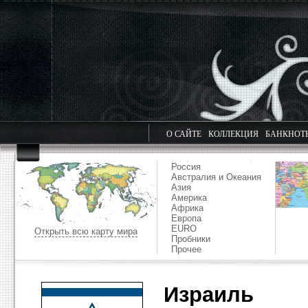
О САЙТЕ
КОЛЛЕКЦИЯ
БАНКНОТ
Россия
Австралия и Океания
Азия
Америка
Африка
Европа
EURO
Открыть всю карту мира
Пробники
Прочее
Израиль