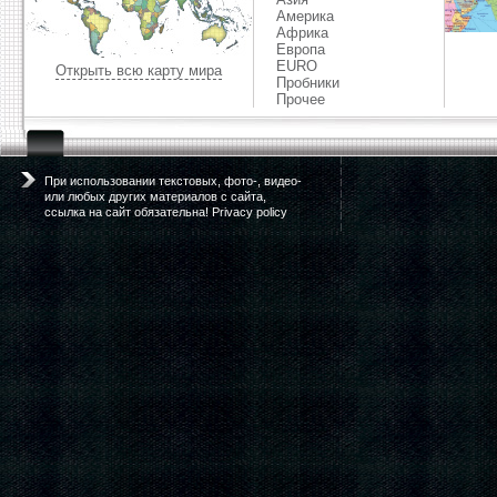
Америка
Африка
Европа
EURO
Открыть всю карту мира
Пробники
Прочее
При использовании текстовых, фото-, видео-
или любых других материалов с сайта,
ссылка на сайт обязательна! Privacy policy