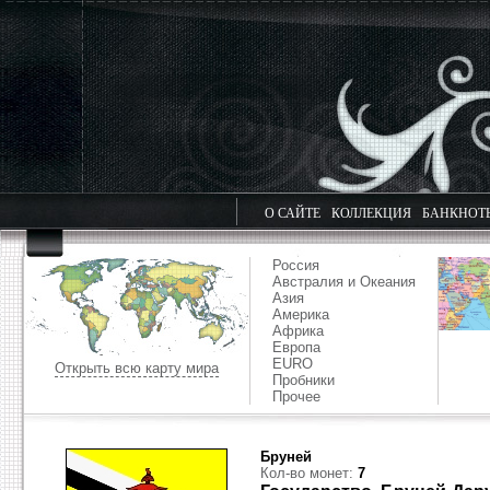
О САЙТЕ
КОЛЛЕКЦИЯ
БАНКНОТ
Россия
Австралия и Океания
Азия
Америка
Африка
Европа
EURO
Открыть всю карту мира
Пробники
Прочее
Бруней
Кол-во монет:
7