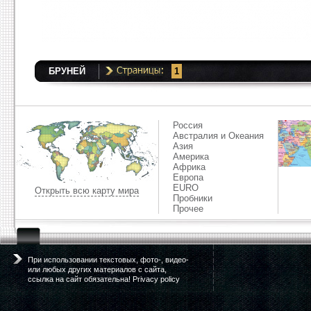
БРУНЕЙ
1
Россия
Австралия и Океания
Азия
Америка
Африка
Европа
EURO
Открыть всю карту мира
Пробники
Прочее
При использовании текстовых, фото-, видео-
или любых других материалов с сайта,
ссылка на сайт обязательна! Privacy policy