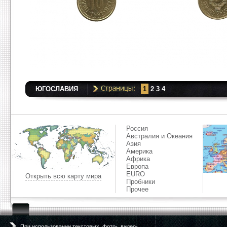
ЮГОСЛАВИЯ
1
2
3
4
Россия
Австралия и Океания
Азия
Америка
Африка
Европа
EURO
Открыть всю карту мира
Пробники
Прочее
При использовании текстовых, фото-, видео-