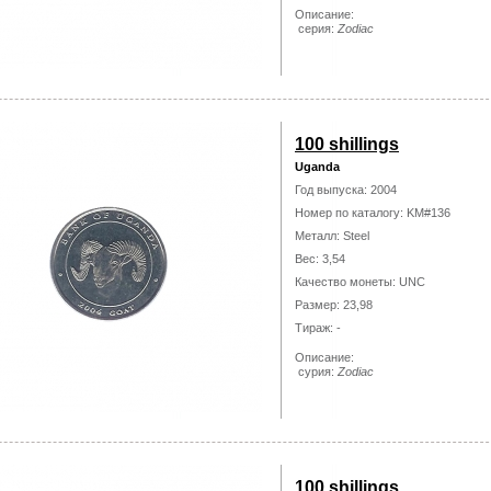
Описание:
серия:
Zodiac
100 shillings
Uganda
Год выпуска: 2004
Номер по каталогу: KM#136
Металл: Steel
Вес: 3,54
Качество монеты: UNC
Размер: 23,98
Тираж: -
Описание:
сурия:
Zodiac
100 shillings