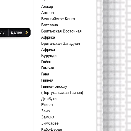
Алжир
Ангола
Бельгийское Конго
Ботсвана
Британская Восточная
алу
Далее
Африка
Британская Западная
Африка
Бурунди
Габон
Гамбия
Гана
Гвинея
Гвинея-Биссау
(Португальская Гвинея)
Джибути
Египет
Заир
Замбия
Зимбабве
Кабо-Верде