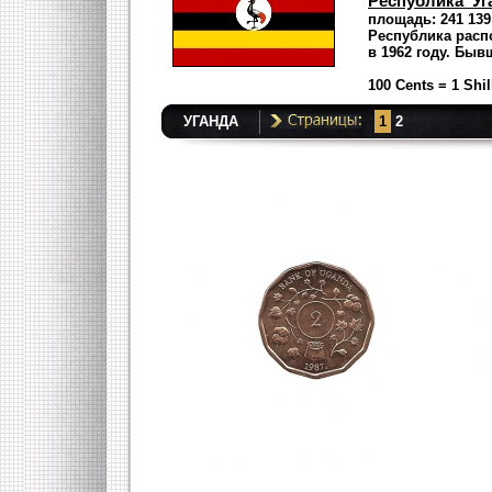
Республика Уг
площадь: 241 139
Республика расп
в 1962 году. Быв
100 Cents = 1 Shil
УГАНДА
1
2