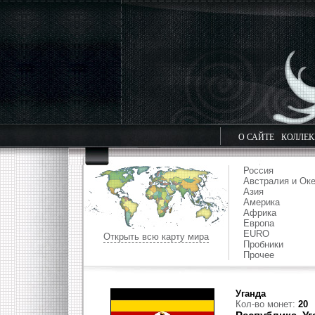
О САЙТЕ
КОЛЛЕ
Россия
Австралия и Ок
Азия
Америка
Африка
Европа
EURO
Открыть всю карту мира
Пробники
Прочее
Уганда
Кол-во монет:
20