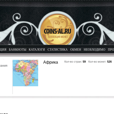
КЦИЯ
БАНКНОТЫ
КАТАЛОГИ
СТАТИСТИКА
ОБМЕН
НЕОБХОДИМО
ПРО
Африка
Кол-во стран:
59
Кол-во монет:
526
еания