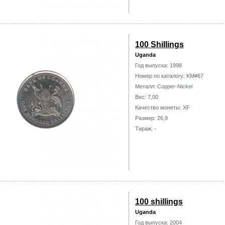
100 Shillings
Uganda
Год выпуска: 1998
Номер по каталогу: KM#67
Металл: Copper-Nickel
Вес: 7,00
Качество монеты: XF
Размер: 26,9
Тираж: -
100 shillings
Uganda
Год выпуска: 2004