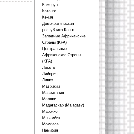
Камерун
Катанга
Кения
Демократическая
республика Конго
Западные Африканские
Страны (KFA)
Центральные
Африканские Страны
(KFA)
Лесото
Либерия
Ливия
Маврикий
Мавритания
Малави
Мадагаскар (Malagasy)
Марокко
Мозамбик
Момбаса
Намибия