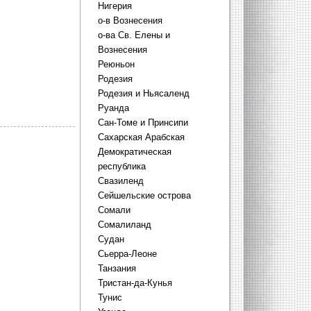
Нигерия
о-в Вознесения
о-ва Св. Елены и
Вознесения
Реюньон
Родезия
Родезия и Ньясаленд
Руанда
Сан-Томе и Принсипи
Сахарская Арабская
Демократическая
республика
Свазиленд
Сейшельские острова
Сомали
Сомалиланд
Судан
Сьерра-Леоне
Танзания
Тристан-да-Кунья
Тунис