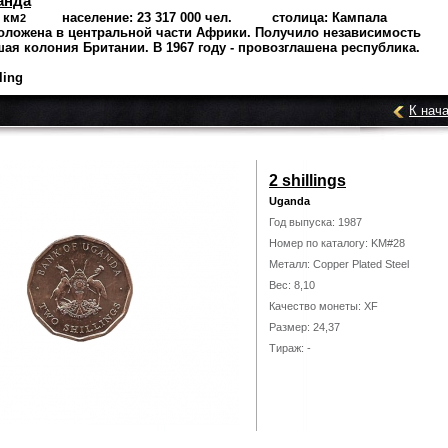
анда
 км
население: 23 317 000 чел. столица: Кампала
2
оложена в центральной части Африки. Получило независимость
шая колония Британии. В 1967 году - провозглашена республика.
ling
К нач
2 shillings
Uganda
Год выпуска: 1987
Номер по каталогу: KM#28
Металл: Copper Plated Steel
Вес: 8,10
Качество монеты: XF
Размер: 24,37
Тираж: -