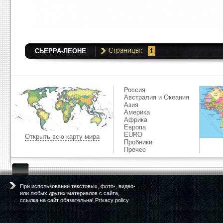
СЬЕРРА-ЛЕОНЕ
1
Россия
Австралия и Океания
Азия
Америка
Африка
Европа
EURO
Открыть всю карту мира
Пробники
Прочее
При использовании текстовых, фото-, видео-
или любых других материалов с сайта,
ссылка на сайт обязательна! Privacy policy