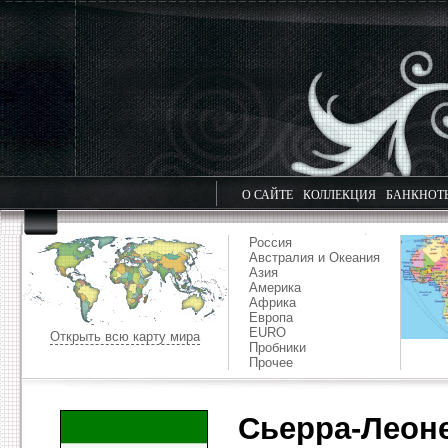
О САЙТЕ
КОЛЛЕКЦИЯ
БАНКНОТ
Россия
Австралия и Океания
Азия
Америка
Африка
Европа
EURO
Открыть всю карту мира
Пробники
Прочее
Сьерра-Леон