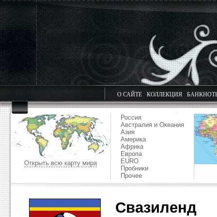
О САЙТЕ
КОЛЛЕКЦИЯ
БАНКНОТ
Россия
Австралия и Океания
Азия
Америка
Африка
Европа
EURO
Открыть всю карту мира
Пробники
Прочее
Свазиленд