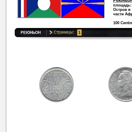
Реюньо
площадь: 
Остров в
части Афр
100 Centi
РЕЮНЬОН
1