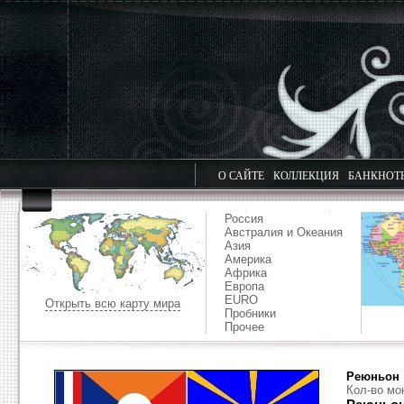
О САЙТЕ
КОЛЛЕКЦИЯ
БАНКНОТ
Россия
Австралия и Океания
Азия
Америка
Африка
Европа
EURO
Открыть всю карту мира
Пробники
Прочее
Реюньон
Кол-во мо