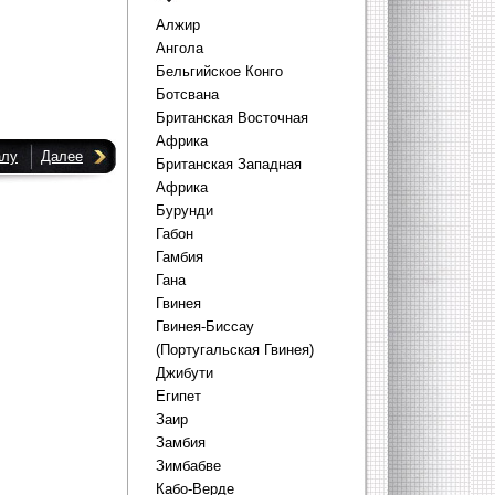
Алжир
Ангола
Бельгийское Конго
Ботсвана
Британская Восточная
Африка
алу
Далее
Британская Западная
Африка
Бурунди
Габон
Гамбия
Гана
Гвинея
Гвинея-Биссау
(Португальская Гвинея)
Джибути
Египет
Заир
Замбия
Зимбабве
Кабо-Верде