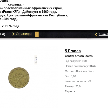
траны
столица: -
льнорасположенных африканских стран,
(Franc KFA). Действует с 1960 года.
ерун, Центрально-Африканская Республика,
 1984 года).
 1974 года
FA)
1
К нач
5 Francs
Central African States
Год выпуска: 1981
Номер по каталогу: KM#7
Металл: Aluminum-Bronze
Вес: 3,00
Качество монеты: VF
Размер: 20,0
Тираж: -