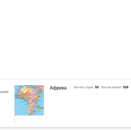
Африка
Кол-во стран:
59
Кол-во монет:
526
еания