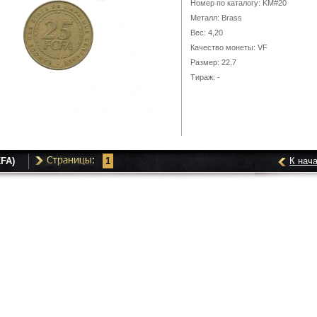
Номер по каталогу: KM#20
Металл: Brass
Вес: 4,20
Качество монеты: VF
Размер: 22,7
Тираж: -
FA)
1
К нач