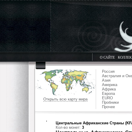
О САЙТЕ
КОЛЛЕ
Россия
Австралия и Ок
Азия
Америка
Африка
Европа
EURO
Открыть всю карту мира
Пробники
Прочее
Центральные Африканские Страны (KF
Кол-во монет:
3