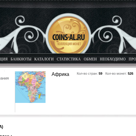
КЦИЯ
БАНКНОТЫ
КАТАЛОГИ
СТАТИСТИКА
ОБМЕН
НЕОБХОДИМО
ПРО
Африка
Кол-во стран:
59
Кол-во монет:
526
еания
A)