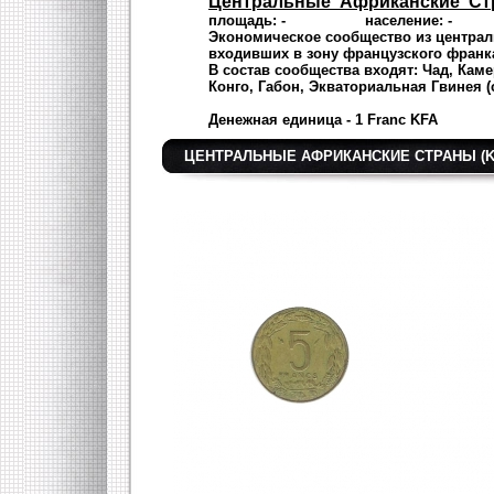
Центральные Африканские С
площадь: - население: - 
Экономическое сообщество из центра
входивших в зону французского франка 
В состав сообщества
входят: Чад, Кам
Конго, Габон, Э
кваториальная Гвинея (с
Денежная единица - 1 Franc KFA с
ЦЕНТРАЛЬНЫЕ АФРИКАНСКИЕ СТРАНЫ (K