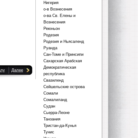
Нигерия
о-в Вознесения
о-ва Св. Елены и
Вознесения
Реюньон
Родезия
Родезия и Ньясаленд
Руанда
Сан-Томе и Принсипи
Сахарская Арабская
Демократическая
алу
Далее
республика
Свазиленд
Сейшельские острова
Сомали
Сомалиланд
Судан
Сьерра-Леоне
Танзания
Тристан-да-Кунья
Тунис