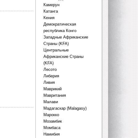
Камерун
Катанга
Кения
Демократическая
республика Конго
Западные Африканские
Страны (KFA)
Центральные
Африканские Страны
(KFA)
Лесото
Либерия
Ливия
Маврикий
Мавритания
Малави
Мадагаскар (Malagasy)
Марокко
Мозамбик
Момбаса
Намибия