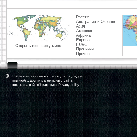
Россия
Австралия и Океания
Азия
Америка
Африка
Европа
EURO
Открыть всю карту мира
Пробники
Прочее
При использовании текстовых, фото-, видео-
или любых других материалов с сайта,
ссылка на сайт обязательна! Privacy policy