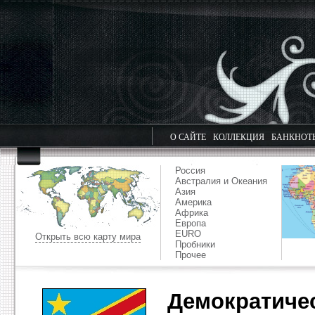
О САЙТЕ
КОЛЛЕКЦИЯ
БАНКНОТ
Россия
Австралия и Океания
Азия
Америка
Африка
Европа
EURO
Открыть всю карту мира
Пробники
Прочее
Демократичес