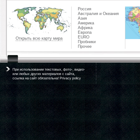
Россия
Австралия и Океания
Азия
Америка
Африка
Европа
EURO
Открыть всю карту мира
Пробники
Прочее
При использовании текстовых, фото-, видео-
или любых других материалов с сайта,
ссылка на сайт обязательна! Privacy policy