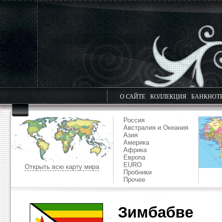
О САЙТЕ
КОЛЛЕКЦИЯ
БАНКНОТ
Россия
Австралия и Океания
Азия
Америка
Африка
Европа
EURO
Открыть всю карту мира
Пробники
Прочее
Зимбабве