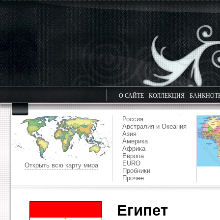
О САЙТЕ
КОЛЛЕКЦИЯ
БАНКНОТ
Россия
Австралия и Океания
Азия
Америка
Африка
Европа
EURO
Открыть всю карту мира
Пробники
Прочее
Египет