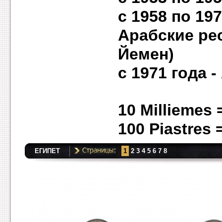
с 1958 по 19
Арабские рес
Йемен)
с 1971 года 
10 Milliemes =
100 Piastres
ЕГИПЕТ
1
2
3
4
5
6
7
8