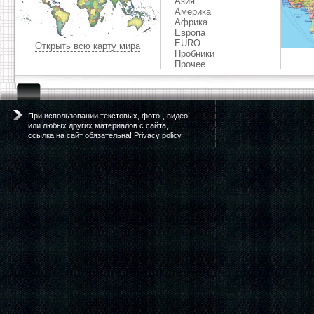
Азия
Америка
Африка
Европа
EURO
Открыть всю карту мира
Пробники
Прочее
При использовании текстовых, фото-, видео-
или любых других материалов с сайта,
ссылка на сайт обязательна! Privacy policy