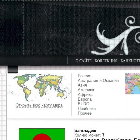
О САЙТЕ
КОЛЛЕКЦИЯ
БАНКНОТ
Россия
Австралия и Океания
Азия
Америка
Африка
Европа
EURO
Открыть всю карту мира
Пробники
Прочее
Бангладеш
Кол-во монет:
7