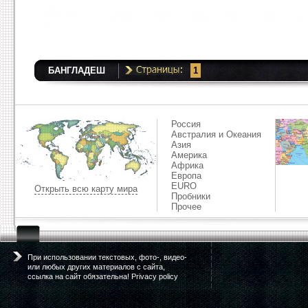
БАНГЛАДЕШ
1
Россия
Австралия и Океания
Азия
Америка
Африка
Европа
EURO
Открыть всю карту мира
Пробники
Прочее
При использовании текстовых, фото-, видео-
или любых других материалов с сайта,
ссылка на сайт обязательна! Privacy policy