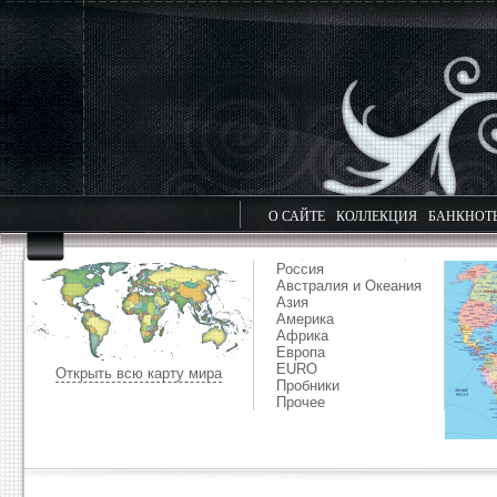
О САЙТЕ
КОЛЛЕКЦИЯ
БАНКНОТ
Россия
Австралия и Океания
Азия
Америка
Африка
Европа
EURO
Открыть всю карту мира
Пробники
Прочее