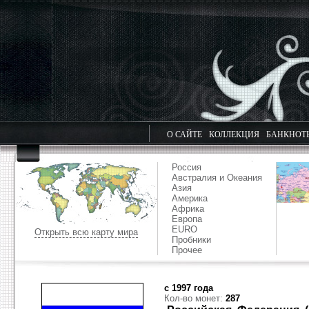
О САЙТЕ
КОЛЛЕКЦИЯ
БАНКНОТ
Россия
Австралия и Океания
Азия
Америка
Африка
Европа
EURO
Открыть всю карту мира
Пробники
Прочее
с 1997 года
Кол-во монет:
287