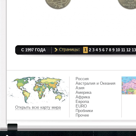
С 1997 ГОДА
1
2
3
4
5
6
7
8
9
10
11
12
13
Россия
Австралия и Океания
Азия
Америка
Африка
Европа
EURO
Открыть всю карту мира
Пробники
Прочее