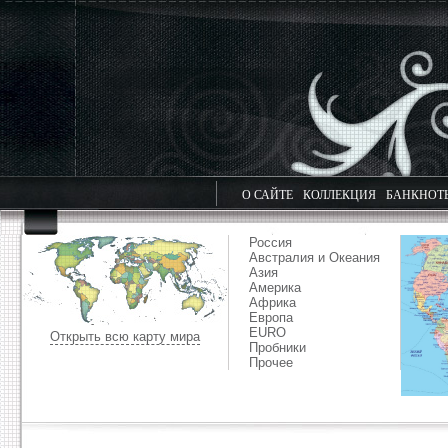
О САЙТЕ
КОЛЛЕКЦИЯ
БАНКНОТ
Россия
Австралия и Океания
Азия
Америка
Африка
Европа
EURO
Открыть всю карту мира
Пробники
Прочее