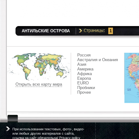
АНТИЛЬСКИЕ ОСТРОВА
1
Россия
Австралия и Океания
Азия
Америка
Африка
Европа
EURO
Открыть всю карту мира
Пробники
Прочее
При использовании текстовых, фото-, видео-
или любых других материалов с сайта,
ссылка на сайт обязательна! Privacy policy