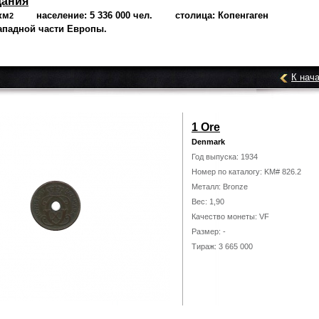
Дания
км
население: 5 336 000 чел. столица: Копенгаген
2
ападной части Европы.
К нач
1 Ore
Denmark
Год выпуска: 1934
Номер по каталогу: KM# 826.2
Металл: Bronze
Вес: 1,90
Качество монеты: VF
Размер: -
Тираж: 3 665 000