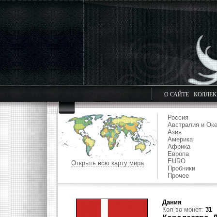
О САЙТЕ
КОЛЛЕ
Россия
Австралия и Ок
Азия
Америка
Африка
Европа
EURO
Открыть всю карту мира
Пробники
Прочее
Дания
Кол-во монет:
31