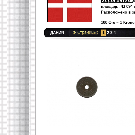
Королество 
площадь: 43 094 
Расположено в з
100 Ore = 1 Krone
ДАНИЯ
1
2
3
4