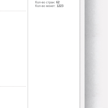
Кол-во стран:
62
Кол-во монет:
1223