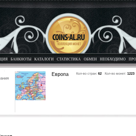
КЦИЯ
БАНКНОТЫ
КАТАЛОГИ
СТАТИСТИКА
ОБМЕН
НЕОБХОДИМО
ПРО
Европа
Кол-во стран:
62
Кол-во монет:
1223
еания