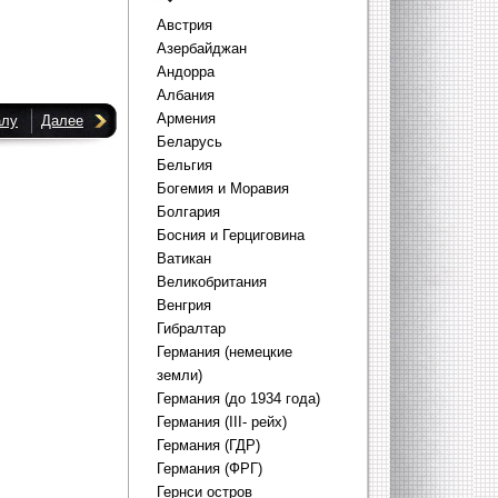
Австрия
Азербайджан
Андорра
Албания
Армения
алу
Далее
Беларусь
Бельгия
Богемия и Моравия
Болгария
Босния и Герциговина
Ватикан
Великобритания
Венгрия
Гибралтар
Германия (немецкие
земли)
Германия (до 1934 года)
Германия (III- рейх)
Германия (ГДР)
Германия (ФРГ)
Гернси остров