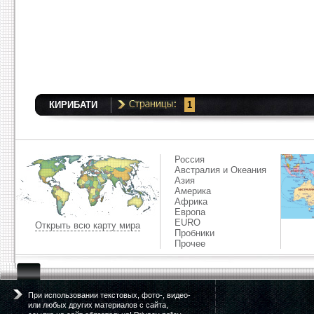
КИРИБАТИ
1
Россия
Австралия и Океания
Азия
Америка
Африка
Европа
EURO
Открыть всю карту мира
Пробники
Прочее
При использовании текстовых, фото-, видео-
или любых других материалов с сайта,