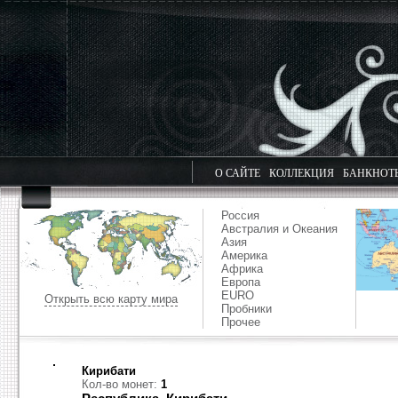
О САЙТЕ
КОЛЛЕКЦИЯ
БАНКНОТ
Россия
Австралия и Океания
Азия
Америка
Африка
Европа
EURO
Открыть всю карту мира
Пробники
Прочее
Кирибати
Кол-во монет:
1