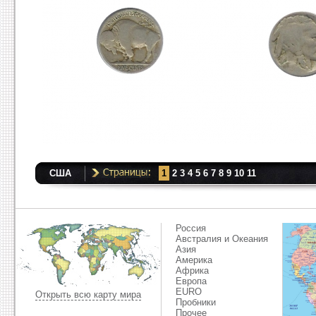
США
1
2
3
4
5
6
7
8
9
10
11
Россия
Австралия и Океания
Азия
Америка
Африка
Европа
EURO
Открыть всю карту мира
Пробники
Прочее