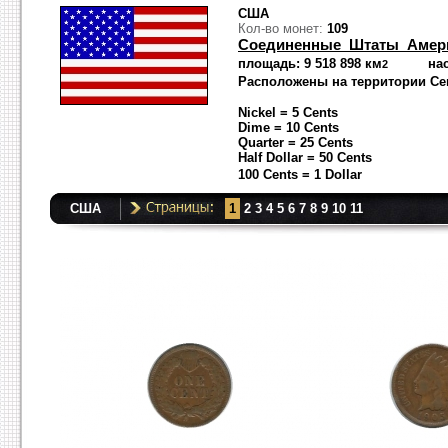
США
Кол-во монет:
109
Соединенные Штаты Амер
площадь: 9 518 898 км
населен
2
Расположены на территории Се
Nickel = 5 Cents
Dime = 10 Cents
Quarter = 25 Cents
Half Dollar = 50 Cents
100 Cents = 1 Dollar
США
1
2
3
4
5
6
7
8
9
10
11