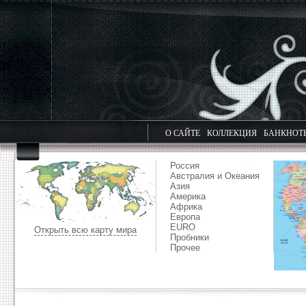
О САЙТЕ
КОЛЛЕКЦИЯ
БАНКНОТ
Россия
Австралия и Океания
Азия
Америка
Африка
Европа
EURO
Открыть всю карту мира
Пробники
Прочее