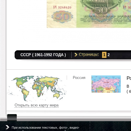
СССР ( 1961-1992 ГОДА )
1
2
Россия
Р
( 
Открыть всю карту мира
При использовании текстовых, фото-, видео-