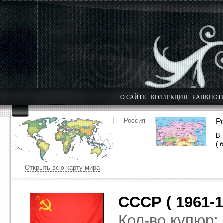
О САЙТЕ
КОЛЛЕКЦИЯ
БАНКНОТ
Россия
Р
( 
Открыть всю карту мира
СССР ( 1961-1
Кол-во купюр: