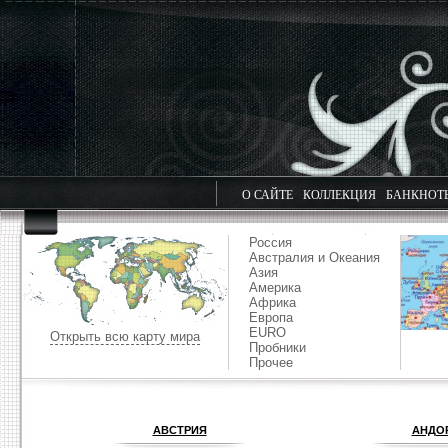
О САЙТЕ
КОЛЛЕКЦИЯ
БАНКНОТ
Россия
Австралия и Океания
Азия
Америка
Африка
Европа
EURO
Открыть всю карту мира
Пробники
Прочее
АВСТРИЯ
АНДО