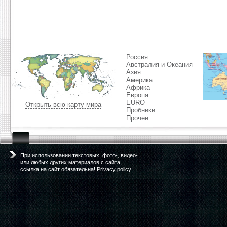
Россия
Австралия и Океания
Азия
Америка
Африка
Европа
EURO
Открыть всю карту мира
Пробники
Прочее
При использовании текстовых, фото-, видео-
или любых других материалов с сайта,
ссылка на сайт обязательна! Privacy policy