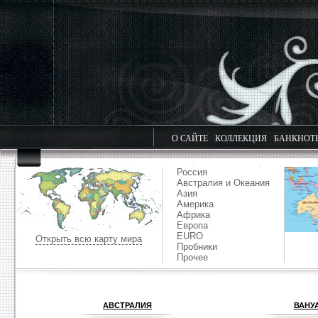
О САЙТЕ
КОЛЛЕКЦИЯ
БАНКНОТ
Россия
Австралия и Океания
Азия
Америка
Африка
Европа
EURO
Открыть всю карту мира
Пробники
Прочее
АВСТРАЛИЯ
ВАНУ